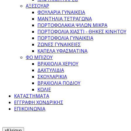
ΑΞΕΣΟΥΑΡ
ΦΟΥΛΆΡΙΑ ΓΥΝΑΙΚΕΊΑ
ΜΑΝΤΉΛΙΑ ΤΕΤΡΆΓΩΝΑ
ΠΟΡΤΟΦΟΛΆΚΙΑ ΨΙΛΏΝ ΜΙΚΡΆ
ΠΟΡΤΟΦΌΛΙΑ ΧΙΑΣΤΊ - ΘΉΚΕΣ ΚΙΝΗΤΟΎ
ΠΟΡΤΟΦΌΛΙΑ ΓΥΝΑΙΚΕΊΑ
ΖΏΝΕΣ ΓΥΝΑΙΚΕΊΕΣ
ΚΑΠΈΛΑ ΥΦΑΣΜΆΤΙΝΑ
ΦΟ ΜΠΙΖΟΥ
ΒΡΑΧΙΌΛΙΑ ΧΕΡΙΟΎ
ΔΑΧΤΥΛΊΔΙΑ
ΣΚΟΥΛΑΡΊΚΙΑ
ΒΡΑΧΙΌΛΙΑ ΠΟΔΙΟΎ
ΚΟΛΙΈ
ΚΑΤΑΣΤΉΜΑΤΑ
ΕΓΓΡΑΦΉ ΧΟΝΔΡΙΚΉΣ
ΕΠΙΚΟΙΝΩΝΊΑ
×
Κλείσιμο