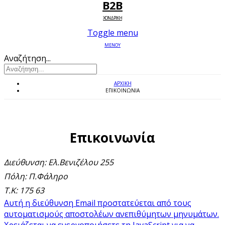
B2B
ΧΟΝΔΡΙΚΗ
Toggle menu
ΜΕΝΟΥ
Αναζήτηση...
ΑΡΧΙΚΉ
ΕΠΙΚΟΙΝΩΝΊΑ
Επικοινωνία
Διεύθυνση: Ελ.Βενιζέλου 255
Πόλη: Π.Φάληρο
Τ.Κ: 175 63
Αυτή η διεύθυνση Email προστατεύεται από τους
αυτοματισμούς αποστολέων ανεπιθύμητων μηνυμάτων.
Χρειάζεται να ενεργοποιήσετε τη JavaScript για να