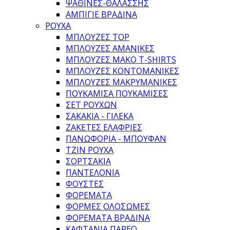
ΨΆΘΙΝΕΣ-ΘΑΛΆΣΣΗΣ
ΑΜΠΙΓΙΈ ΒΡΑΔΙΝΆ
ΡΟΥΧΑ
ΜΠΛΟΎΖΕΣ TOP
ΜΠΛΟΎΖΕΣ ΑΜΆΝΙΚΕΣ
ΜΠΛΟΎΖΕΣ ΜΑΚΌ T-SHIRTS
ΜΠΛΟΎΖΕΣ ΚΟΝΤΟΜΆΝΙΚΕΣ
ΜΠΛΟΎΖΕΣ ΜΑΚΡΥΜΆΝΙΚΕΣ
ΠΟΥΚΆΜΙΣΑ ΠΟΥΚΑΜΊΣΕΣ
ΣΕΤ ΡΟΎΧΩΝ
ΣΑΚΆΚΙΑ - ΓΙΛΈΚΑ
ΖΑΚΈΤΕΣ ΕΛΑΦΡΙΈΣ
ΠΑΝΩΦΌΡΙΑ - ΜΠΟΥΦΆΝ
ΤΖΙΝ ΡΟΎΧΑ
ΣΟΡΤΣΆΚΙΑ
ΠΑΝΤΕΛΌΝΙΑ
ΦΟΎΣΤΕΣ
ΦΟΡΈΜΑΤΑ
ΦΌΡΜΕΣ ΟΛΌΣΩΜΕΣ
ΦΟΡΈΜΑΤΑ ΒΡΑΔΙΝΆ
ΚΑΦΤΆΝΙΑ ΠΑΡΕΌ