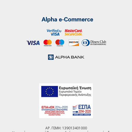
ΑΡ. ΓΕΜΗ: 139013401000