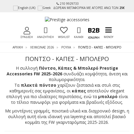
210 9929733
ΔΩΡΕΑΝ ΜΕΤΑΦΟΡΙΚΑ ΜΕ ΑΓΟΡΕΣ ΑΝΩ ΤΩΝ
25€
TOGGLE MEN
B2B
ΣΥΝΔΕΣΗ
ΑΝΑΖΗΤΗΣΗ
WISHLIST
ΚΑΛΑΘΙ
ΜΕΝΟΥ
ΧΟΝΔΡΙΚΗ
ΑΡΧΙΚΉ
ΧΕΙΜΩΝΑΣ 2026
ΡΟΥΧΑ
ΠΌΝΤΣΟ - ΚΆΠΕΣ - ΜΠΟΛΕΡΌ
ΠΌΝΤΣΟ - ΚΆΠΕΣ - ΜΠΟΛΕΡΌ
Η συλλογή
Πόντσο, Κάπες & Μπολερό Prestige
Accessories FW 2025-2026
συνδυάζει κομψότητα, άνεση και
πολυμορφικότητα.
Τα
πλεκτά πόντσο
χαρίζουν ζεστασιά και στυλ στις
καθημερινές σας εμφανίσεις, οι
κάπες
αποτελούν elegant
επιλογή για πιο ιδιαίτερες περιστάσεις, ενώ τα
μπολερό
είναι
το τέλειο πανωφόρι για φορέματα και βραδινές εξόδους.
Με μοντέρνες γραμμές, ποιοτικά υλικά και διαχρονικό design, η
συλλογή αυτή είναι ιδανική για layering και αποτελεί βασικό
κομμάτι της FW γκαρνταρόμπας 2025-2026.