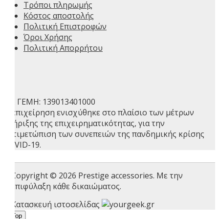
Τρόποι πληρωμής
Κόστος αποστολής
Πολιτική Επιστροφών
Όροι Χρήσης
Πολιτική Απορρήτου
ΑΡ. ΓΕΜΗ: 139013401000
Η επιχείρηση ενισχύθηκε στο πλαίσιο των μέτρων
στήριξης της επιχειρηματικότητας, για την
αντιμετώπιση των συνεπειών της πανδημικής κρίσης
COVID-19.
Copyright © 2026 Prestige accessories. Με την
επιφύλαξη κάθε δικαιώματος.
Κατασκευή ιστοσελίδας
l to Top