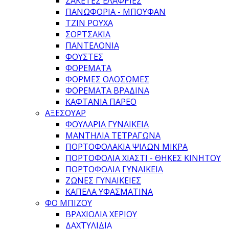
ΖΑΚΈΤΕΣ ΕΛΑΦΡΙΈΣ
ΠΑΝΩΦΌΡΙΑ - ΜΠΟΥΦΆΝ
ΤΖΙΝ ΡΟΎΧΑ
ΣΟΡΤΣΆΚΙΑ
ΠΑΝΤΕΛΌΝΙΑ
ΦΟΎΣΤΕΣ
ΦΟΡΈΜΑΤΑ
ΦΌΡΜΕΣ ΟΛΌΣΩΜΕΣ
ΦΟΡΈΜΑΤΑ ΒΡΑΔΙΝΆ
ΚΑΦΤΆΝΙΑ ΠΑΡΕΌ
ΑΞΕΣΟΥΑΡ
ΦΟΥΛΆΡΙΑ ΓΥΝΑΙΚΕΊΑ
ΜΑΝΤΉΛΙΑ ΤΕΤΡΆΓΩΝΑ
ΠΟΡΤΟΦΟΛΆΚΙΑ ΨΙΛΏΝ ΜΙΚΡΆ
ΠΟΡΤΟΦΌΛΙΑ ΧΙΑΣΤΊ - ΘΉΚΕΣ ΚΙΝΗΤΟΎ
ΠΟΡΤΟΦΌΛΙΑ ΓΥΝΑΙΚΕΊΑ
ΖΏΝΕΣ ΓΥΝΑΙΚΕΊΕΣ
ΚΑΠΈΛΑ ΥΦΑΣΜΆΤΙΝΑ
ΦΟ ΜΠΙΖΟΥ
ΒΡΑΧΙΌΛΙΑ ΧΕΡΙΟΎ
ΔΑΧΤΥΛΊΔΙΑ