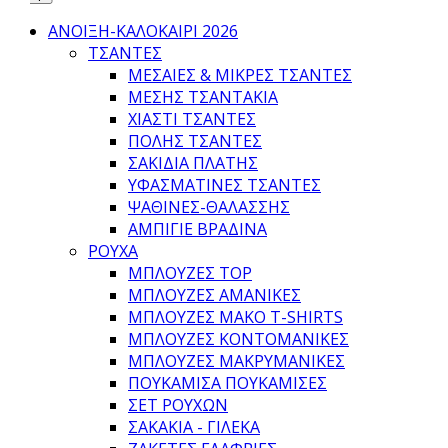
ΑΝΟΙΞΗ-ΚΑΛΟΚΑΙΡΙ 2026
ΤΣΑΝΤΕΣ
ΜΕΣΑΊΕΣ & ΜΙΚΡΈΣ ΤΣΆΝΤΕΣ
ΜΈΣΗΣ ΤΣΑΝΤΆΚΙΑ
ΧΙΑΣΤΊ ΤΣΆΝΤΕΣ
ΠΌΛΗΣ ΤΣΆΝΤΕΣ
ΣΑΚΊΔΙΑ ΠΛΆΤΗΣ
ΥΦΑΣΜΆΤΙΝΕΣ ΤΣΆΝΤΕΣ
ΨΆΘΙΝΕΣ-ΘΑΛΆΣΣΗΣ
ΑΜΠΙΓΙΈ ΒΡΑΔΙΝΆ
ΡΟΥΧΑ
ΜΠΛΟΎΖΕΣ TOP
ΜΠΛΟΎΖΕΣ ΑΜΆΝΙΚΕΣ
ΜΠΛΟΎΖΕΣ ΜΑΚΌ T-SHIRTS
ΜΠΛΟΎΖΕΣ ΚΟΝΤΟΜΆΝΙΚΕΣ
ΜΠΛΟΎΖΕΣ ΜΑΚΡΥΜΆΝΙΚΕΣ
ΠΟΥΚΆΜΙΣΑ ΠΟΥΚΑΜΊΣΕΣ
ΣΕΤ ΡΟΎΧΩΝ
ΣΑΚΆΚΙΑ - ΓΙΛΈΚΑ