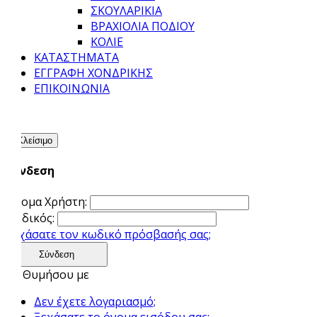
ΣΚΟΥΛΑΡΊΚΙΑ
ΒΡΑΧΙΌΛΙΑ ΠΟΔΙΟΎ
ΚΟΛΙΈ
ΚΑΤΑΣΤΉΜΑΤΑ
ΕΓΓΡΑΦΉ ΧΟΝΔΡΙΚΉΣ
ΕΠΙΚΟΙΝΩΝΊΑ
×
Κλείσιμο
Σύνδεση
Όνομα Χρήστη:
Κωδικός:
Ξεχάσατε τον κωδικό πρόσβασής σας;
Σύνδεση
Θυμήσου με
Δεν έχετε λογαριασμό;
Ξεχάσατε το όνομα εισόδου σας;