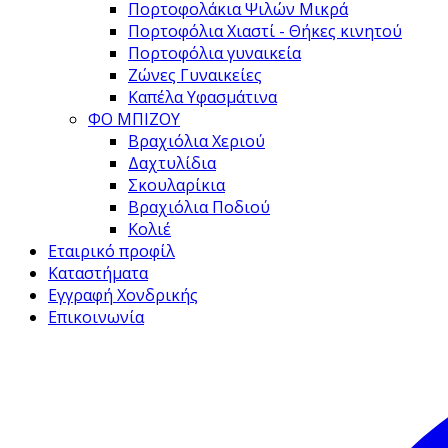
Πορτοφολάκια Ψιλών Μικρά
Πορτοφόλια Χιαστί - Θήκες κινητού
Πορτοφόλια γυναικεία
Ζώνες Γυναικείες
Καπέλα Υφασμάτινα
ΦΟ ΜΠΙΖΟΥ
Βραχιόλια Χεριού
Δαχτυλίδια
Σκουλαρίκια
Βραχιόλια Ποδιού
Κολιέ
Εταιρικό προφίλ
Καταστήματα
Εγγραφή Χονδρικής
Επικοινωνία