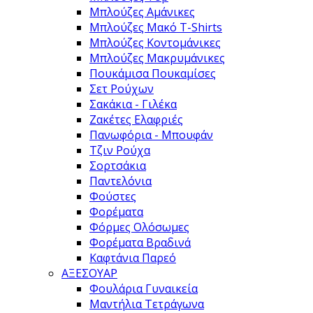
Μπλούζες Αμάνικες
Μπλούζες Μακό T-Shirts
Μπλούζες Κοντομάνικες
Μπλούζες Μακρυμάνικες
Πουκάμισα Πουκαμίσες
Σετ Ρούχων
Σακάκια - Γιλέκα
Ζακέτες Ελαφριές
Πανωφόρια - Μπουφάν
Τζιν Ρούχα
Σορτσάκια
Παντελόνια
Φούστες
Φορέματα
Φόρμες Ολόσωμες
Φορέματα Βραδινά
Καφτάνια Παρεό
ΑΞΕΣΟΥΑΡ
Φουλάρια Γυναικεία
Μαντήλια Τετράγωνα