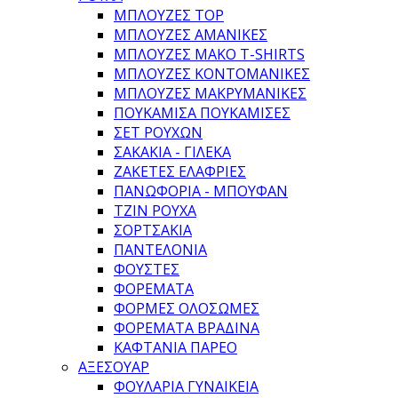
ΜΠΛΟΎΖΕΣ TOP
ΜΠΛΟΎΖΕΣ ΑΜΆΝΙΚΕΣ
ΜΠΛΟΎΖΕΣ ΜΑΚΌ T-SHIRTS
ΜΠΛΟΎΖΕΣ ΚΟΝΤΟΜΆΝΙΚΕΣ
ΜΠΛΟΎΖΕΣ ΜΑΚΡΥΜΆΝΙΚΕΣ
ΠΟΥΚΆΜΙΣΑ ΠΟΥΚΑΜΊΣΕΣ
ΣΕΤ ΡΟΎΧΩΝ
ΣΑΚΆΚΙΑ - ΓΙΛΈΚΑ
ΖΑΚΈΤΕΣ ΕΛΑΦΡΙΈΣ
ΠΑΝΩΦΌΡΙΑ - ΜΠΟΥΦΆΝ
ΤΖΙΝ ΡΟΎΧΑ
ΣΟΡΤΣΆΚΙΑ
ΠΑΝΤΕΛΌΝΙΑ
ΦΟΎΣΤΕΣ
ΦΟΡΈΜΑΤΑ
ΦΌΡΜΕΣ ΟΛΌΣΩΜΕΣ
ΦΟΡΈΜΑΤΑ ΒΡΑΔΙΝΆ
ΚΑΦΤΆΝΙΑ ΠΑΡΕΌ
ΑΞΕΣΟΥΑΡ
ΦΟΥΛΆΡΙΑ ΓΥΝΑΙΚΕΊΑ