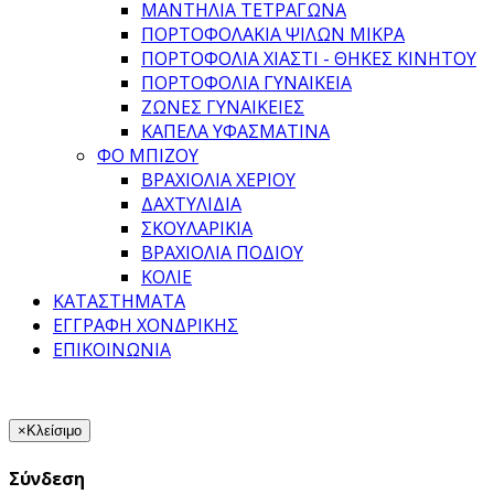
ΜΑΝΤΉΛΙΑ ΤΕΤΡΆΓΩΝΑ
ΠΟΡΤΟΦΟΛΆΚΙΑ ΨΙΛΏΝ ΜΙΚΡΆ
ΠΟΡΤΟΦΌΛΙΑ ΧΙΑΣΤΊ - ΘΉΚΕΣ ΚΙΝΗΤΟΎ
ΠΟΡΤΟΦΌΛΙΑ ΓΥΝΑΙΚΕΊΑ
ΖΏΝΕΣ ΓΥΝΑΙΚΕΊΕΣ
ΚΑΠΈΛΑ ΥΦΑΣΜΆΤΙΝΑ
ΦΟ ΜΠΙΖΟΥ
ΒΡΑΧΙΌΛΙΑ ΧΕΡΙΟΎ
ΔΑΧΤΥΛΊΔΙΑ
ΣΚΟΥΛΑΡΊΚΙΑ
ΒΡΑΧΙΌΛΙΑ ΠΟΔΙΟΎ
ΚΟΛΙΈ
ΚΑΤΑΣΤΉΜΑΤΑ
ΕΓΓΡΑΦΉ ΧΟΝΔΡΙΚΉΣ
ΕΠΙΚΟΙΝΩΝΊΑ
×
Κλείσιμο
Σύνδεση