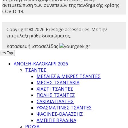
αντιμετώπιση των συνεπειών της πανδημικής κρίσης
COVID-19.
Copyright © 2026 Prestige accessories. Με την
επιφύλαξη κάθε δικαιώματος.
Κατασκευή ιστοσελίδας
l to Top
ΑΝΟΙΞΗ-ΚΑΛΟΚΑΙΡΙ 2026
ΤΣΑΝΤΕΣ
ΜΕΣΑΊΕΣ & ΜΙΚΡΈΣ ΤΣΆΝΤΕΣ
ΜΈΣΗΣ ΤΣΑΝΤΆΚΙΑ
ΧΙΑΣΤΊ ΤΣΆΝΤΕΣ
ΠΌΛΗΣ ΤΣΆΝΤΕΣ
ΣΑΚΊΔΙΑ ΠΛΆΤΗΣ
ΥΦΑΣΜΆΤΙΝΕΣ ΤΣΆΝΤΕΣ
ΨΆΘΙΝΕΣ-ΘΑΛΆΣΣΗΣ
ΑΜΠΙΓΙΈ ΒΡΑΔΙΝΆ
ΡΟΥΧΑ