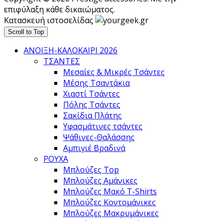
επιφύλαξη κάθε δικαιώματος.
Κατασκευή ιστοσελίδας
Scroll to Top
ΑΝΟΙΞΗ-ΚΑΛΟΚΑΙΡΙ 2026
ΤΣΑΝΤΕΣ
Μεσαίες & Μικρές Τσάντες
Μέσης Τσαντάκια
Χιαστί Τσάντες
Πόλης Τσάντες
Σακίδια Πλάτης
Υφασμάτινες τσάντες
Ψάθινες-Θαλάσσης
Αμπιγιέ Βραδινά
ΡΟΥΧΑ
Μπλούζες Top
Μπλούζες Αμάνικες
Μπλούζες Μακό T-Shirts
Μπλούζες Κοντομάνικες
Μπλούζες Μακρυμάνικες