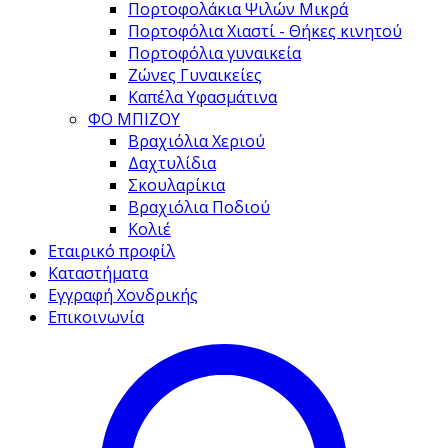
Πορτοφολάκια Ψιλών Μικρά
Πορτοφόλια Χιαστί - Θήκες κινητού
Πορτοφόλια γυναικεία
Ζώνες Γυναικείες
Καπέλα Υφασμάτινα
ΦΟ ΜΠΙΖΟΥ
Βραχιόλια Χεριού
Δαχτυλίδια
Σκουλαρίκια
Βραχιόλια Ποδιού
Κολιέ
Εταιρικό προφίλ
Καταστήματα
Εγγραφή Χονδρικής
Επικοινωνία