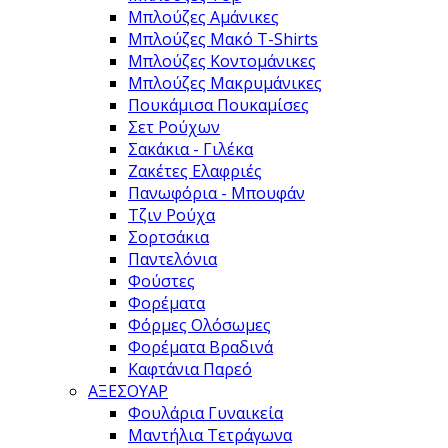
Μπλούζες Αμάνικες
Μπλούζες Μακό T-Shirts
Μπλούζες Κοντομάνικες
Μπλούζες Μακρυμάνικες
Πουκάμισα Πουκαμίσες
Σετ Ρούχων
Σακάκια - Γιλέκα
Ζακέτες Ελαφριές
Πανωφόρια - Μπουφάν
Τζιν Ρούχα
Σορτσάκια
Παντελόνια
Φούστες
Φορέματα
Φόρμες Ολόσωμες
Φορέματα Βραδινά
Καφτάνια Παρεό
ΑΞΕΣΟΥΑΡ
Φουλάρια Γυναικεία
Μαντήλια Τετράγωνα