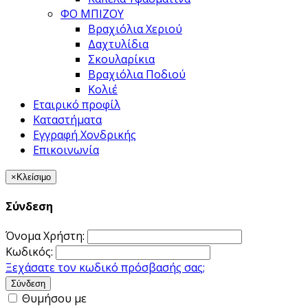
ΦΟ ΜΠΙΖΟΥ
Βραχιόλια Χεριού
Δαχτυλίδια
Σκουλαρίκια
Βραχιόλια Ποδιού
Κολιέ
Εταιρικό προφίλ
Καταστήματα
Εγγραφή Χονδρικής
Επικοινωνία
×
Κλείσιμο
Σύνδεση
Όνομα Χρήστη:
Κωδικός:
Ξεχάσατε τον κωδικό πρόσβασής σας;
Σύνδεση
Θυμήσου με