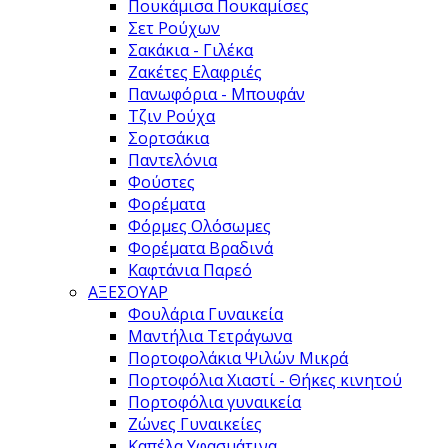
Πουκάμισα Πουκαμίσες
Σετ Ρούχων
Σακάκια - Γιλέκα
Ζακέτες Ελαφριές
Πανωφόρια - Μπουφάν
Τζιν Ρούχα
Σορτσάκια
Παντελόνια
Φούστες
Φορέματα
Φόρμες Ολόσωμες
Φορέματα Βραδινά
Καφτάνια Παρεό
ΑΞΕΣΟΥΑΡ
Φουλάρια Γυναικεία
Μαντήλια Τετράγωνα
Πορτοφολάκια Ψιλών Μικρά
Πορτοφόλια Χιαστί - Θήκες κινητού
Πορτοφόλια γυναικεία
Ζώνες Γυναικείες
Καπέλα Υφασμάτινα