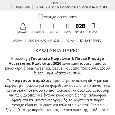
210 9929733
ΔΩΡΕΑΝ ΜΕΤΑΦΟΡΙΚΑ ΜΕ ΑΓΟΡΕΣ ΑΝΩ ΤΩΝ
25€
TOGGLE MEN
B2B
ΣΥΝΔΕΣΗ
ΑΝΑΖΗΤΗΣΗ
WISHLIST
ΚΑΛΑΘΙ
ΜΕΝΟΥ
ΧΟΝΔΡΙΚΗ
ΑΡΧΙΚΉ
ΑΝΟΙΞΗ-ΚΑΛΟΚΑΙΡΙ 2026
ΡΟΥΧΑ
ΚΑΦΤΆΝΙΑ ΠΑΡΕΌ
ΚΑΦΤΆΝΙΑ ΠΑΡΕΌ
Η συλλογή
Γυναικεία Καφτάνια & Παρεό Prestige
Accessories Καλοκαίρι 2026
είναι εμπνευσμένη από το
καλοκαιρινό beachwear και φέρνει κομμάτια που συνδυάζουν
άνεση, θηλυκότητα και στυλ.
Τα
καφτάνια παραλίας
προσφέρουν αέρινη αίσθηση και
κομψότητα, ιδανικά για να φορεθούν πάνω από το μαγιό, ενώ
τα
παρεό
αποτελούν το πιο πρακτικό και στυλάτο αξεσουάρ
για τις διακοπές. Με έντονα καλοκαιρινά prints, ανάλαφρα
υφάσματα και μοντέρνες γραμμές, τα καφτάνια & παρεό
Prestige είναι must-have για κάθε γυναίκα που θέλει να
ξεχωρίζει στην παραλία και στις καλοκαιρινές της αποδράσεις.