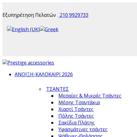
Εξυπηρέτηση Πελατών
210 9929733
ΑΝΟΙΞΗ-ΚΑΛΟΚΑΙΡΙ 2026
ΤΣΑΝΤΕΣ
Μεσαίες & Μικρές Τσάντες
Μέσης Τσαντάκια
Χιαστί Τσάντες
Πόλης Τσάντες
Σακίδια Πλάτης
Υφασμάτινες τσάντες
Ψάθινες-Θαλάσσης