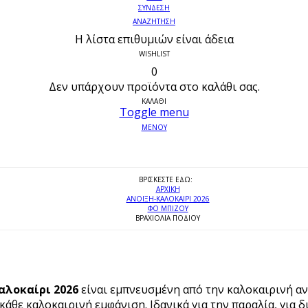
ΣΥΝΔΕΣΗ
ΑΝΑΖΗΤΗΣΗ
Η λίστα επιθυμιών είναι άδεια
WISHLIST
0
Δεν υπάρχουν προϊόντα στο καλάθι σας.
ΚΑΛΑΘΙ
Toggle menu
ΜΕΝΟΥ
ΒΡΊΣΚΕΣΤΕ ΕΔΏ:
ΑΡΧΙΚΉ
ΑΝΟΙΞΗ-ΚΑΛΟΚΑΙΡΙ 2026
ΦΟ ΜΠΙΖΟΥ
ΒΡΑΧΙΌΛΙΑ ΠΟΔΙΟΎ
Καλοκαίρι 2026
είναι εμπνευσμένη από την καλοκαιρινή ανε
άθε καλοκαιρινή εμφάνιση. Ιδανικά για την παραλία, για δ