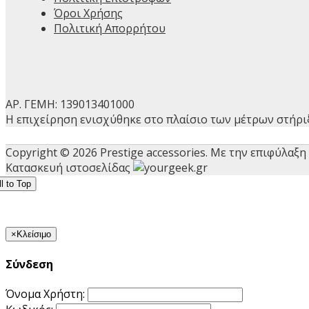
Όροι Χρήσης
Πολιτική Απορρήτου
ΑΡ. ΓΕΜΗ: 139013401000
Η επιχείρηση ενισχύθηκε στο πλαίσιο των μέτρων στήριξ
Copyright © 2026 Prestige accessories. Με την επιφύλαξη
Κατασκευή ιστοσελίδας
l to Top
×
Κλείσιμο
Σύνδεση
Όνομα Χρήστη: