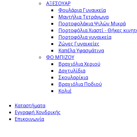
ΑΞΕΣΟΥΑΡ
Φουλάρια Γυναικεία
Μαντήλια Τετράγωνα
Πορτοφολάκια Ψιλών Μικρά
Πορτοφόλια Χιαστί - Θήκες κινη
Πορτοφόλια γυναικεία
Ζώνες Γυναικείες
Καπέλα Υφασμάτινα
ΦΟ ΜΠΙΖΟΥ
Βραχιόλια Χεριού
Δαχτυλίδια
Σκουλαρίκια
Βραχιόλια Ποδιού
Κολιέ
Καταστήματα
Εγγραφή Χονδρικής
Επικοινωνία