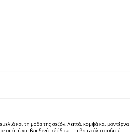
μελιά και τη μόδα της σεζόν. Λεπτά, κομψά και μοντέρνα
ιακοπές ή για βραδινές εξόδους, τα βραχιόλια ποδιού