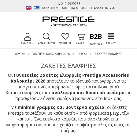
210 9929733
ΔΩΡΕΑΝ ΜΕΤΑΦΟΡΙΚΑ ΜΕ ΑΓΟΡΕΣ ΑΝΩ ΤΩΝ
25€
TOGGLE MEN
B2B
ΣΥΝΔΕΣΗ
ΑΝΑΖΗΤΗΣΗ
WISHLIST
ΚΑΛΑΘΙ
ΜΕΝΟΥ
ΧΟΝΔΡΙΚΗ
ΑΡΧΙΚΉ
ΑΝΟΙΞΗ-ΚΑΛΟΚΑΙΡΙ 2026
ΡΟΥΧΑ
ΖΑΚΈΤΕΣ ΕΛΑΦΡΙΈΣ
ΖΑΚΈΤΕΣ ΕΛΑΦΡΙΈΣ
Οι
Γυναικείες Ζακέτες Ελαφριές Prestige Accessories
Καλοκαίρι 2026
αποτελούν το ιδανικό πανωφόρι για τις
απογευματινές και βραδινές ώρες του καλοκαιριού.
Κατασκευασμένες από
ανάλαφρα και δροσερά υφάσματα
,
προσφέρουν άνεση χωρίς να βαραίνουν το look σας.
Με
minimal γραμμές και μοντέρνα σχέδια
, οι ζακέτες
Prestige ταιριάζουν με κάθε outfit – από φορέματα μέχρι τζιν
και τοπ. Ένα ευέλικτο κομμάτι που ολοκληρώνει τη
γκαρνταρόμπα σας και σας χαρίζει κομψότητα όλες τις ώρες της
ημέρας.